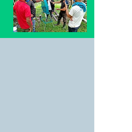
¿CÓMO TRABAJAMOS?
En El Porvenir trabajamos hombro a hombro con las
familias rurales en Nicaragua para la construcción de
pozos, letrinas, lavanderos y baños comunitarios, así
como proyectos de reforestación y educación para el
lavado adecuado de manos.
Nuestra política de cooperación contempla que, para
dar inicio a un proyecto, la comunidad debe presentar
una propuesta e integrarse en la ejecución completa de
dicha obra ya sea con mano de obra, compra de
materiales y cualquier apoyo que ayude a la realización
del proyecto.