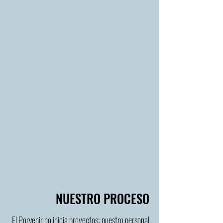
VISIÓN
Empoderar a los nicaragüenses de las zonas
rurales para lograr mejorar su salud a través
de proyectos integrales de agua limpia.
MISIÓN
Asociarse con los nicaragüenses de las zonas
rurales para desarrollar e implementar
proyectos duraderos y programas educativos
que aumenten el acceso al agua potable.
NUESTRO PROCESO
El Porvenir no inicia proyectos; nuestro personal